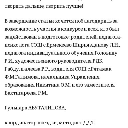
творить дальше, творить лучше!
В завершение статьи хочется поблагодарить за
возможность участия в конкурсе и всех, кто был
задействован в подготовке: родителей, педагога-
психолога СОШ с.Ермекеево Шириязданову Л.Н.,
педагога индивидуального обучения Головину
Р.И., художественного руководителя РДК
Габдулгалеева Р.Р., водителя СОШ с.Рятамак
Ф.М.Галимова, начальника Управления
образования Никитина О.М. и его заместителя
Бахтигареева Р.М..
Гульнара АБУТАЛИПОВА,
координатор поездки, методист ДДТ.