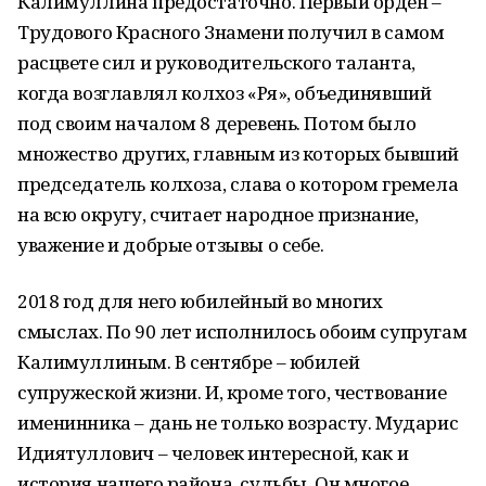
Калимуллина предостаточно. Первый орден –
Трудового Красного Знамени получил в самом
расцвете сил и руководительского таланта,
когда возглавлял колхоз «Ря», объединявший
под своим началом 8 деревень. Потом было
множество других, главным из которых бывший
председатель колхоза, слава о котором гремела
на всю округу, считает народное признание,
уважение и добрые отзывы о себе.
2018 год для него юбилейный во многих
смыслах. По 90 лет исполнилось обоим супругам
Калимуллиным. В сентябре – юбилей
супружеской жизни. И, кроме того, чествование
именинника – дань не только возрасту. Мударис
Идиятуллович – человек интересной, как и
история нашего района, судьбы. Он многое