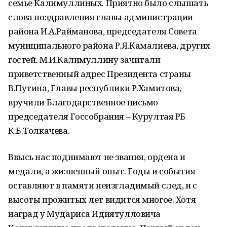
семье Калимуллиных. Приятно было слышать
слова поздравления главы администрации
района И.А.Райманова, председателя Совета
муниципального района Р.Я.Камалиева, других
гостей. М.И.Калимуллину зачитали
приветственный адрес Президента страны
В.Путина, Главы республики Р.Хамитова,
вручили Благодарственное письмо
председателя Госсобрания – Курултая РБ
К.Б.Толкачева.
Ввысь нас поднимают не звания, ордена и
медали, а жизненный опыт. Годы и события
оставляют в памяти неизгладимый след, и с
высоты прожитых лет видится многое. Хотя
наград у Мудариса Идиятулловича