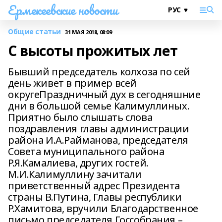
Ермекеевские новости
Общие статьи
31 МАЯ 2018, 08:09
С высоты прожитых лет
Бывший председатель колхоза по сей
день живет в пример всей
округеПраздничный дух в сегодняшние
дни в большой семье Калимуллиных.
Приятно было слышать слова
поздравления главы администрации
района И.А.Райманова, председателя
Совета муниципального района
Р.Я.Камалиева, других гостей.
М.И.Калимуллину зачитали
приветственный адрес Президента
страны В.Путина, Главы республики
Р.Хамитова, вручили Благодарственное
письмо председателя Госсобрания –