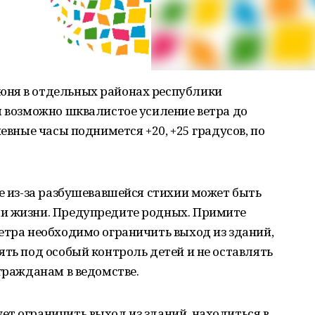
юня в отдельных районах республики
м возможно шквалистое усиление ветра до
невные часы поднимется +20, +25 градусов, по
де из-за разбушевавшейся стихии может быть
и жизни. Предупредите родных. Примите
етра необходимо ограничить выход из зданий,
ять под особый контроль детей и не оставлять
 гражданам в ведомстве.
т ограничить выход из зданий, находиться в