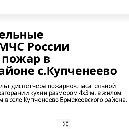
тельные
МЧС России
 пожар в
айоне с.Купченеево
а пульт диспетчера пожарно-спасательной
озгорании кухни размером 4х3 м, в жилом
 в селе Купченеево Ермекеевского района.