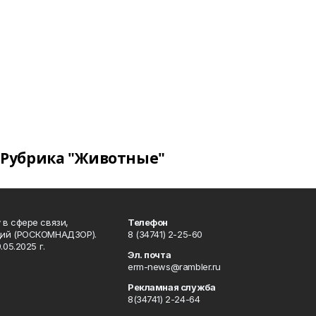
Рубрика "Животные"
в сфере связи,
Телефон
ций (РОСКОМНАДЗОР).
8 (34741) 2-25-60
05.2025 г.
Эл. почта
erm-news@rambler.ru
Рекламная служба
8(34741) 2-24-64