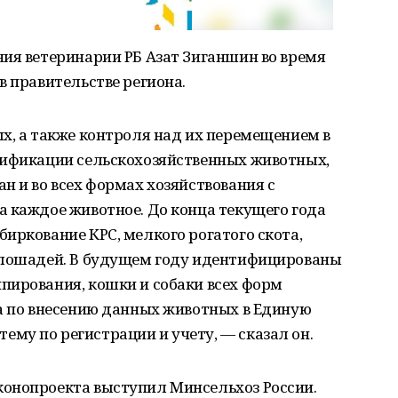
ия ветеринарии РБ Азат Зиганшин во время
в правительстве региона.
х, а также контроля над их перемещением в
тификации сельскохозяйственных животных,
н и во всех формах хозяйствования с
 каждое животное. До конца текущего года
иркование КРС, мелкого рогатого скота,
 лошадей. В будущем году идентифицированы
пирования, кошки и собаки всех форм
та по внесению данных животных в Единую
му по регистрации и учету, — сказал он.
онопроекта выступил Минсельхоз России.