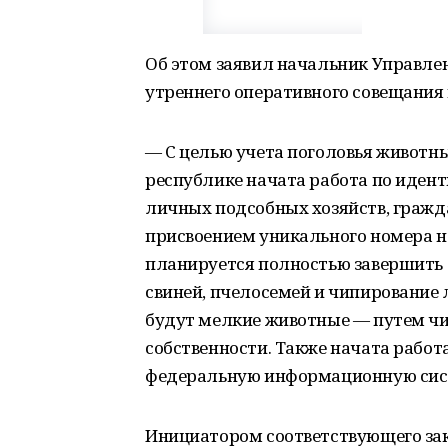
Об этом заявил начальник Управлен
утреннего оперативного совещания 
— С целью учета поголовья животны
республике начата работа по иден
личных подсобных хозяйств, гражда
присвоением уникального номера на
планируется полностью завершить б
свиней, пчелосемей и чипирование
будут мелкие животные — путем чи
собственности. Также начата рабо
федеральную информационную систе
Инициатором соответствующего зак