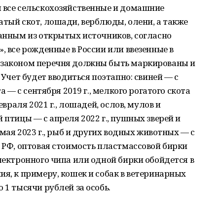
м все сельскохозяйственные и домашние
атый скот, лошади, верблюды, олени, а также
данным из открытых источников, согласно
, все рожденные в России или ввезенные в
 законом перечня должны быть маркированы и
 Учет будет вводиться поэтапно: свиней — с
а — с сентября 2019 г., мелкого рогатого скота
евраля 2021 г., лошадей, ослов, мулов и
 птицы — с апреля 2022 г., пушных зверей и
 мая 2023 г., рыб и других водных животных — с
а РФ, оптовая стоимость пластмассовой бирки
электронного чипа или одной бирки обойдется в
ия, к примеру, кошек и собак в ветеринарных
 1 тысячи рублей за особь.