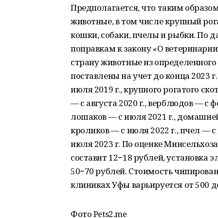
Предполагается, что таким образо
животные, в том числе крупный рог
кошки, собаки, пчелы и рыбки. По 
поправкам к закону «О ветеринарии»
страну животные из определенного
поставлены на учет до конца 2023 г.
июля 2019 г., крупного рогатого скот
— с августа 2020 г., верблюдов — с ф
лошаков — с июля 2021 г., домашней
кроликов — с июля 2022 г., пчел — с
июля 2023 г. По оценке Минсельхоз
составит 12−18 рублей, установка 
50−70 рублей. Стоимость чипирован
клиниках Уфы варьируется от 500 до
Фото Pets2.me