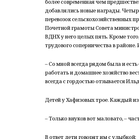
более современная чем предшествен
добавлялись новые награды. Четы
перевозок сельскохозяйственных п
Почетной грамоты Совета министро
ВДНХ у него целых пять. Кроме тог
трудового соперничества в районе. И
– Со мной всегда рядом была и есть
работать и домашнее хозяйство вест
всегда с гордостью отзывается Иль
Детей у Хафизовых трое. Каждый из 
– Только внуков вот маловато, – час
В ответ дети говорят им с улыбкой: