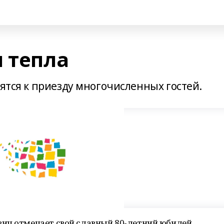
 тепла
вятся к приезду многочисленных гостей.
ич отмечает свой славный 80-летний юбилей.