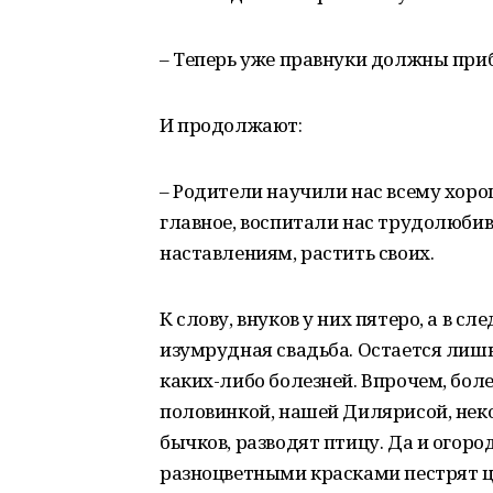
– Теперь уже правнуки должны приб
И продолжают:
– Родители научили нас всему хор
главное, воспитали нас трудолюбив
наставлениям, растить своих.
К слову, внуков у них пятеро, а в 
изумрудная свадьба. Остается лишь
каких-либо болезней. Впрочем, бол
половинкой, нашей Дилярисой, нек
бычков, разводят птицу. Да и огород
разноцветными красками пестрят ц