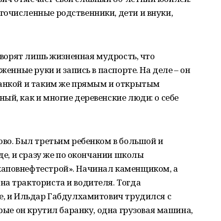
гочисленные родственники, дети и внуки,
говорят лишь жизненная мудрость, что
женные руки и запись в паспорте. На деле – он
санкой и таким же прямым и открытым
ый, как и многие деревенские люди: о себе
ово. Был третьим ребенком в большой и
уде, и сразу же по окончании школы
каповнефтестрой». Начинал каменщиком, а
на тракториста и водителя. Тогда
е, и Ильдар Габдулхамитович трудился с
орые он крутил баранку, одна грузовая машина,