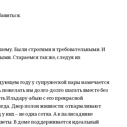
авиться.
ошему. Были строгими и требовательными. И
ыми. Стараемся так же, следуя их
следующем году у супружеской пары намечается
 пожелать им долго-долго шагать вместе без
еть Ильдару-абыю с его прекрасной
огда. Двор полон живности: откармливают
 у них – не одна сотка. А в палисаднике
веты. В доме поддерживается идеальный