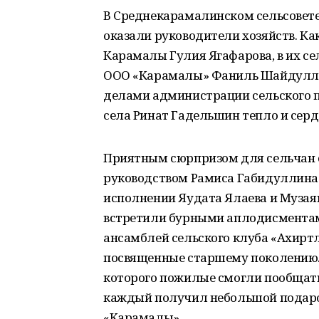
В Среднекарамалинском сельсовете
оказали руководители хозяйств. Ка
Карамалы Гулия Ягафарова, в их с
ООО «Карамалы» Фаниль Шайдулли
делами администрации сельского 
села Ринат Гадельшин тепло и сер
Приятным сюрпризом для сельчан 
руководством Рамиса Габидуллина «Е
исполнении Яудата Ялаева и Музая
встретили бурными аплодисментам
ансамблей сельского клуба «Ахирәтлә
посвященные старшему поколению. 
которого пожилые смогли пообщатьс
каждый получил небольшой подаро
«Карамалы».