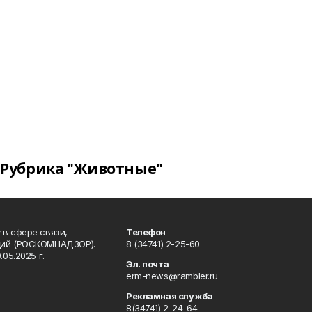
Рубрика "Животные"
в сфере связи,
Телефон
ций (РОСКОМНАДЗОР).
8 (34741) 2-25-60
05.2025 г.
Эл. почта
erm-news@rambler.ru
Рекламная служба
8(34741) 2-24-64