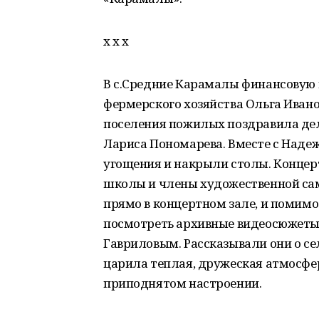
х х х
В с.Средние Карамалы финансовую 
фермерского хозяйства Ольга Иван
поселения пожилых поздравила де
Лариса Пономарева. Вместе с Наде
угощения и накрыли столы. Конце
школы и члены художественной са
прямо в концертном зале, и помим
посмотреть архивные видеосюжеты
Гавриловым. Рассказывали они о сел
царила теплая, дружеская атмосфер
приподнятом настроении.