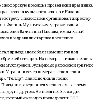
 спонсорскую помощь в проведении праздника
к рассказала культорганизатор с.Нижние
еле встречу с пожилыми организовал директор
н. Фаниль Музагитович, управляющая
поселения Валентина Павлова, имам-хатыб
дечно поздравили старшее поколение.
стал приезд ансамбля гармонистов под
рмекей егетләре». Их номера, а также песни в
ны Мухтаровой, Зульфии Ибрагимовой зрители
и. Украсили вечер номера в исполнении
р», “Гөлләр”. Они исполнили песни,
Праздник завершился чаепитием, во время
я друг с другом. А в память об этом дне
к, который ежегодно преподносит ООО