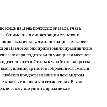
помощь на День пожилых оказала глава
ова. От имени администрации сельского
лопроизводитель администрации сельсовета
ждой Павловой они приготовили праздничные
ртные номера подготовили учащиеся местной
модеятельности. Столы к чаю были накрыты
о выступлений артистов собравшиеся смогли
, любезно предоставленные Александром
е в разные периоды и его жителях. В зале
а, поэтому все ушли с праздника в