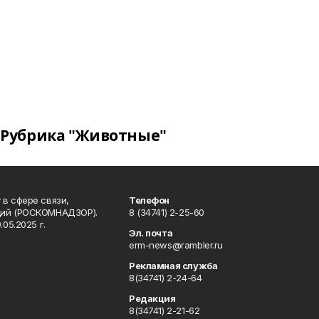
Рубрика "Животные"
в сфере связи,
Телефон
ций (РОСКОМНАДЗОР).
8 (34741) 2-25-60
05.2025 г.
Эл. почта
erm-news@rambler.ru
Рекламная служба
8(34741) 2-24-64
Редакция
8(34741) 2-21-62