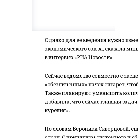
Однако для ее введения нужно изме
экономического союза, сказала ми
в интервью «РИА Новости».
Сейчас ведомство совместно с экс
«обезличенных» пачек сигарет, что
Также планируют уменьшить количе
добавила, что сейчас главная зад
курения».
По словам Вероники Скворцовой, ещ
стран. С принятием системного и с