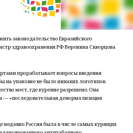
нить законодательство Евразийского
нистр здравоохранения РФ Вероника Скворцова
пертами прорабатывает вопросы введения
бы на упаковке не было никаких логотипов.
ство мест, где курение разрешено. Она
ача — «последовательная денормализация
е недавно Россия была в числе самых курящих
балансированного антитабачного