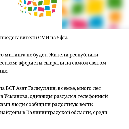
представители СМИ из Уфы.
то митинга не будет. Жители республики
еством: аферисты сыграли на самом святом —
них.
а БСТ Азат Галиуллин, в семье, много лет
яна Усманова, однажды раздался телефонный
ками люди сообщили радостную весть:
 найдены в Калининградской области, среди