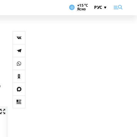
+15 °С
Ясно
м
о