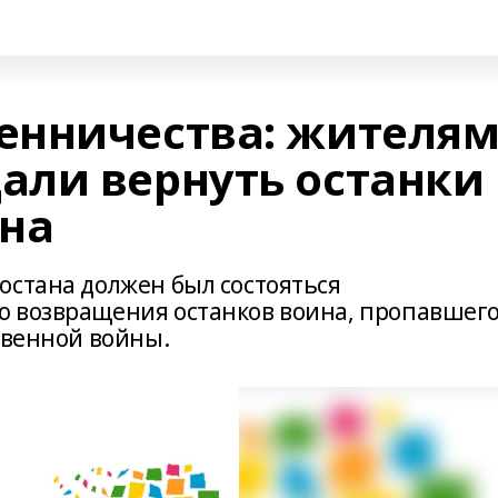
енничества: жителя
ли вернуть останки
на
остана должен был состояться
ю возвращения останков воина, пропавшег
твенной войны.