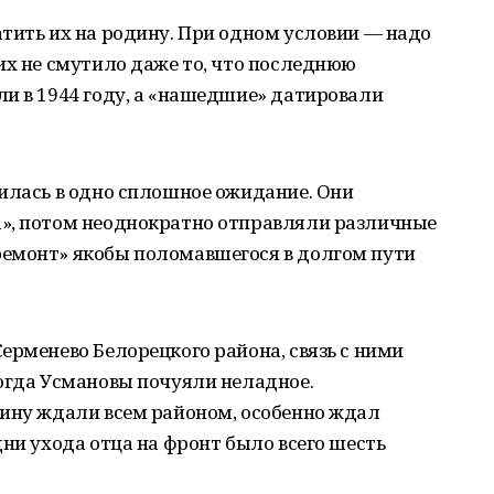
тить их на родину. При одном условии — надо
их не смутило даже то, что последнюю
и в 1944 году, а «нашедшие» датировали
илась в одно сплошное ожидание. Они
», потом неоднократно отправляли различные
емонт» якобы поломавшегося в долгом пути
ерменево Белорецкого района, связь с ними
огда Усмановы почуяли неладное.
дину ждали всем районом, особенно ждал
дни ухода отца на фронт было всего шесть