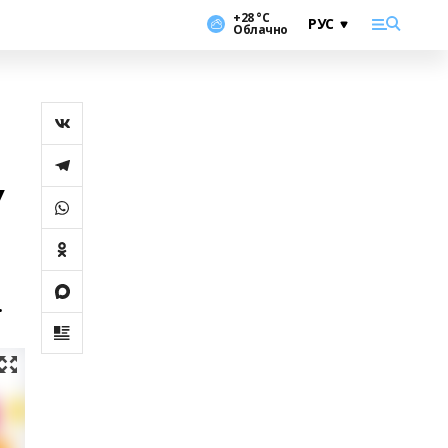
+28 °С
Облачно
У
.