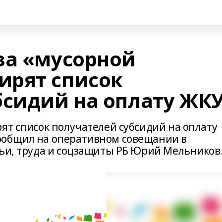
за «мусорной
ирят список
бсидий на оплату ЖК
ят список получателей субсидий на оплату
ообщил на оперативном совещании в
мьи, труда и соцзащиты РБ Юрий Мельников