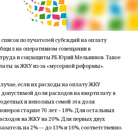
 список получателей субсидий на оплату
бщил на оперативном совещании в
, труда и соцзащиты РБ Юрий Мельников. Такое
платы за ЖКУ из-за «мусорной реформы».
лучае, если их расходы на оплату ЖКУ
допустимой доли расходов на квартплату в
годетных и неполных семей эта доля
ионеров старше 70 лет – 18%. Для остальных
сходов на ЖКУ на 20%. Для первых двух
азатель на 2% — до 13% и 16%, соответственно.