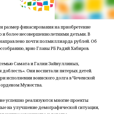
ен размер финасирования на приобретение
 и более несовершеннолетними детьми. В
 направлено почти полмиллиарда рублей. Об
оссобранию, врио Главы РБ Радий Хабиров.
семью Самата и Галии Зайнуллиных,
 доблесть». Они воспитали пятерых детей.
при исполнении воинского долга в Чеченской
 орденом Мужества.
ане успешно реализуются многие проекты
ные на улучшение демографической ситуации,