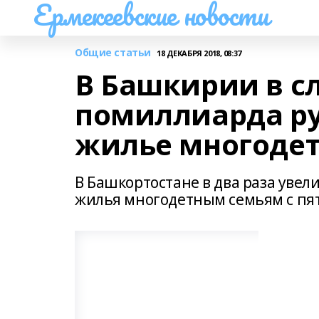
Ермекеевские новости
Общие статьи
18 ДЕКАБРЯ 2018, 08:37
В Башкирии в с
помиллиарда ру
жилье многоде
В Башкортостане в два раза уве
жилья многодетным семьям с пя