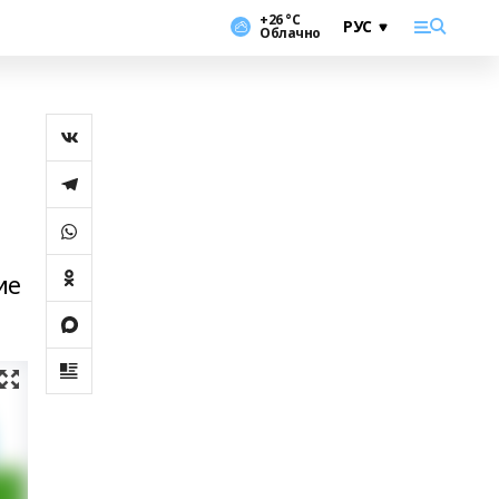
+26 °С
Облачно
ие
.