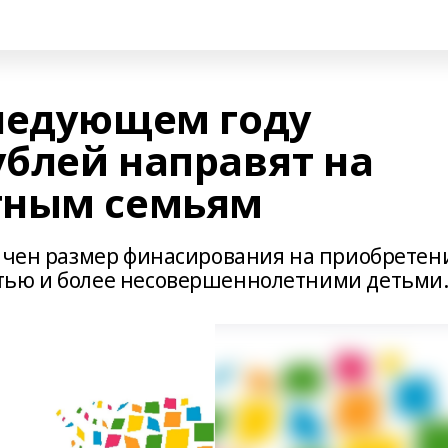
ледующем году
блей направят на
тным семьям
личен размер финасирования на приобретен
тью и более несовершеннолетними детьми