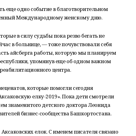
ь еще одно событие в благотворительном
щенный Международному женскому дню.
торые в силу судьбы пока резво бегать не
йчас в больнице, — тоже почувствовали себя
асть айсберга работы, которую мы планируем
республики, упомянув еще об одном важном
 реабилитационного центра.
меценатов, которые помогли сегодня
ксаковскую елку-2019». Пока дети смотрели
ием знаменитого детского доктора Леонида
авителей бизнес-сообщества Башкортостана.
Аксаковских елок. С именем писателя связано