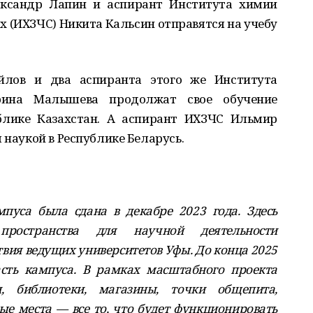
ександр Лапин и аспирант Института химии
х (ИХЗЧС) Никита Кальсин отправятся на учебу
лов и два аспиранта этого же Института
рина Малышева продолжат свое обучение
блике Казахстан. А аспирант ИХЗЧС Ильмир
 наукой в Республике Беларусь.
пуса была сдана в декабре 2023 года. Здесь
пространства для научной деятельности
вия ведущих университетов Уфы. До конца 2025
асть кампуса. В рамках масштабного проекта
и, библиотеки, магазины, точки общепита,
е места — все то, что будет функционировать