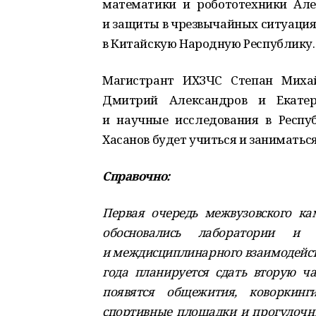
математики и робототехники Ал
и защиты в чрезвычайных ситуация
в Китайскую Народную Республику.
Магистрант ИХЗЧС Степан Михай
Дмитрий Александров и Екате
и научные исследования в Респу
Хасанов будет учиться и заниматься
Справочно:
Первая очередь межвузовского кам
обосновались лаборатории и 
и междисциплинарного взаимодейст
года планируется сдать вторую ч
появятся общежития, коворкинг
спортивные площадки и прогулочны