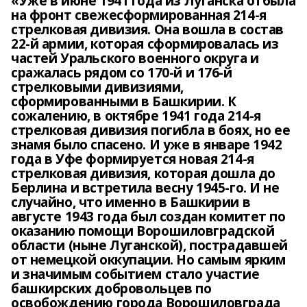
«Уже в июне 1941 года из Луганска отбыла
на фронт свежесформированная 214-я
стрелковая дивизия. Она вошла в состав
22-й армии, которая сформировалась из
частей Уральского военного округа и
сражалась рядом со 170-й и 176-й
стрелковыми дивизиями,
сформированными в Башкирии. К
сожалению, в октябре 1941 года 214-я
стрелковая дивизия погибла в боях, но ее
знамя было спасено. И уже в январе 1942
года в Уфе формируется новая 214-я
стрелковая дивизия, которая дошла до
Берлина и встретила весну 1945-го. И не
случайно, что именно в Башкирии в
августе 1943 года был создан комитет по
оказанию помощи Ворошиловградской
области (ныне Луганской), пострадавшей
от немецкой оккупации. Но самым ярким
и значимым событием стало участие
башкирских добровольцев по
освобождению города Ворошиловграда