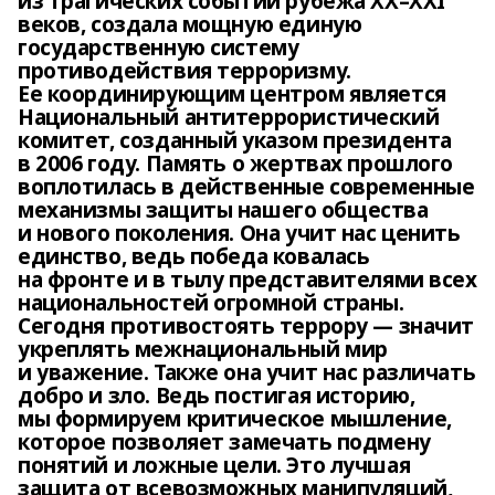
из трагических событий рубежа XX–XXI
веков, создала мощную единую
государственную систему
противодействия терроризму.
Ее координирующим центром является
Национальный антитеррористический
комитет, созданный указом президента
в 2006 году. Память о жертвах прошлого
воплотилась в действенные современные
механизмы защиты нашего общества
и нового поколения. Она учит нас ценить
единство, ведь победа ковалась
на фронте и в тылу представителями всех
национальностей огромной страны.
Сегодня противостоять террору — значит
укреплять межнациональный мир
и уважение. Также она учит нас различать
добро и зло. Ведь постигая историю,
мы формируем критическое мышление,
которое позволяет замечать подмену
понятий и ложные цели. Это лучшая
защита от всевозможных манипуляций,