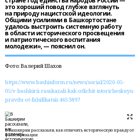
стране Год единства народов России —
это хороший повод глубже взглянуть
на природу нацистской идеологии.
Общими усилиями в Башкортостане
удалось выстроить системную работу
в области исторического просвещения
и патриотического воспитания
молодежи», — пояснил он.
Фото: Валерий Шахов
https://www.bashinform.ru/news/social/2026-05-
05/v-bashkirii-rasskazali-kak-otlichit-istoricheskuyu-
pravdu-ot-falsifikatsii-4653897
В Башкирии рассказали, как отличить историческую правду от
фальсификации