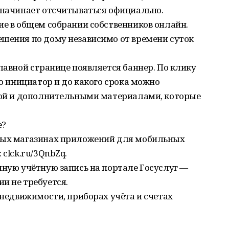
 начинает отсчитываться официально.
ие в общем собрании собственников онлайн.
ешения по дому независимо от времени суток
главной странице появляется баннер. По клику
то инициатор и до какого срока можно
ткой и дополнительными материалами, которые
е?
рных магазинах приложений для мобильных
 clck.ru/3QnbZq.
нную учётную запись на портале Госуслуг —
и не требуется.
 недвижимости, приборах учёта и счетах