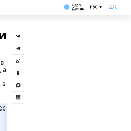
+22 °С
Дождь
и
ов
 а
 в